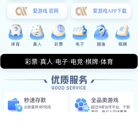
About Us
解读
米兰milan
米兰(milan)
公司 成立于2018年，是专注于电子竞
技运动与数字体育人才培养的先锋机构。从首期只有十
五名学员的电竞解说班起步，七年来已累计培训超过一
万两千名电竞产业人才，覆盖选手、教练、数据分析及
赛事运营等方向，学员就业率达百分之八十九，成为电
竞教育领域的头部品牌。
我们与七所职业院校合作开设电竞运动与管理专
业，自主研发了《电竞心理学》《赛事导播实务》等十
二本教材。教学中心配备动作捕捉演播厅及战术分析
室，学员可实操练习直转播与BP模拟，累计为各级赛事
输送了三百余名专业导播与OB人员。
在选手培养上，
米兰(milan)
公司 组建了青训评估体