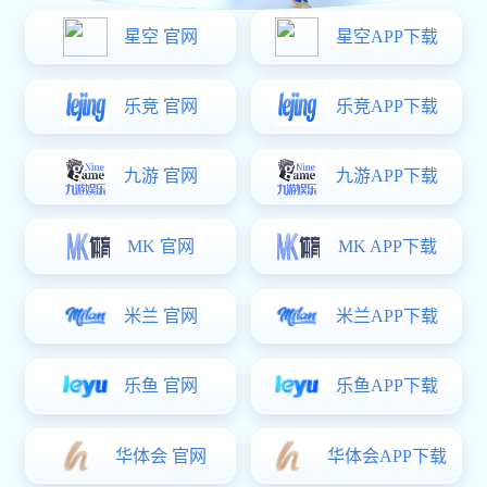
30
Years Of
Experience